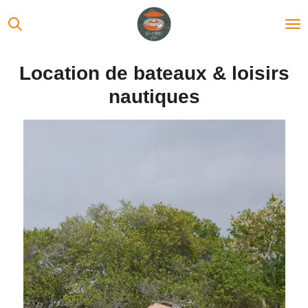
Passer
au
contenu
principal
Location de bateaux & loisirs
nautiques